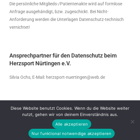
Die persönliche Mitglieds-/Patientenakte wird auf formlose
Anfrage ausgehändigt, bzw. zugeschickt. Bei Nicht-
Anforderung werden die Unterlagen Datenschutz-technisch
vernichtet!
Ansprechpartner für den Datenschutz beim
Herzsport Nürtingen e.V.
Silvia Ochs, E-Mail: herzsport-nuertingen@web.de
Diese Website benutzt Cookies. Wenn du die Website weiter
nutzt, gehen wir von deinem Einverständnis aus.
Alle akzeptieren
Satzung
Impressum
Datenschutz
Nur funktional notwendige akzeptieren
Copyright 2020 - Herzsport Nürtingen