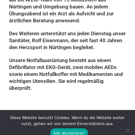
Nürtingen und Umgebung bauen. An jedem
Übungsabend ist ein Arzt als Aufsicht und zur
ärztlichen Beratung anwesend.
Des Weiteren unterstützt uns jeden Dienstag unser
Sanitäter, Rolf Eisenmann, der seit fast 40 Jahren
den Herzsport in Nürtingen begleitet.
Unsere Notfallausrüstung besteht aus einem
Defibrillator mit EKG-Gerät, zwei mobilen AEDs
sowie einem Notfallkoffer mit Medikamenten und
wichtigen Utensilien. Sie wird regelmäßig
überprüft.
Diese Website benutzt Cookies. Wenn du die Website weiter
nutzt, gehen wir von deinem Einverständnis aus.
Alle akzeptieren
Satzung
Impressum
Datenschutz